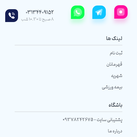
03134409152
8 صبح تا 10.30 شب
لینک ها
ثبت نام
قهرمانان
شهریه
بیمه ورزشی
باشگاه
پشتیبانی سایت - 09378242675
درباره ما