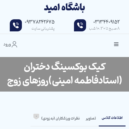
باشگاه امید
09378242675
03134409152
8 صبح تا 10.30 شب
پشتیبانی سایت
ورود
کیک بوکسینگ دختران
(استادفاطمه امینی)روزهای زوج
0
اطلاعات کلاس
تصاویر
نظرات ورزشکاران (به زودی)