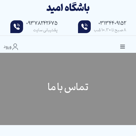
باشگاه امید
09378242675
03134409152
8 صبح تا 10.30 شب
پشتیبانی سایت
ورود
تماس با ما