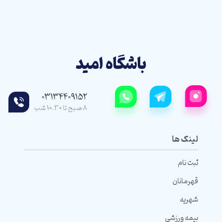
باشگاه امید
03134409152
8 صبح تا 10.30 شب
لینک ها
ثبت نام
قهرمانان
شهریه
بیمه ورزشی