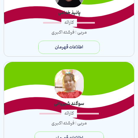
پانیذ خدامی
کاراته
مربی : فرشته اکبری
اطلاعات قهرمان
سوگند شیروانی
کاراته
مربی : فرشته اکبری