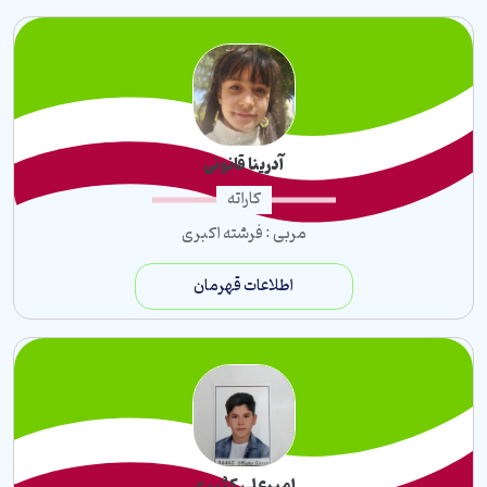
EMS (فرم دهی)
آمادگی جسمانی
ام ام ای(MMA)
آمادگی جسمانی (بزرگسالان)
آدرینا قانونی
کاراته
مربی : فرشته اکبری
اطلاعات قهرمان
امیرعلی کثیری