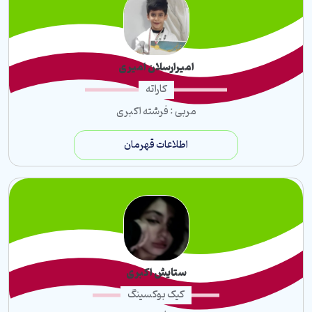
امیرارسلان امیری
کاراته
مربی : فرشته اکبری
اطلاعات قهرمان
ستایش اکبری
کیک بوکسینگ