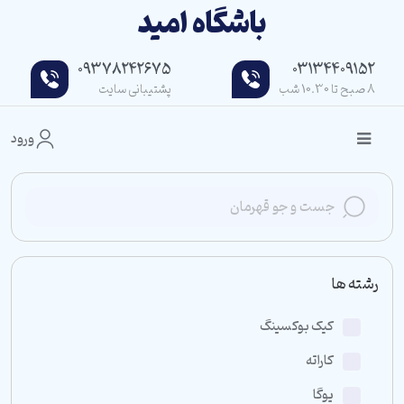
باشگاه امید
09378242675
03134409152
8 صبح تا 10.30 شب
پشتیبانی سایت
ورود
رشته ها
کیک بوکسینگ
کاراته
یوگا