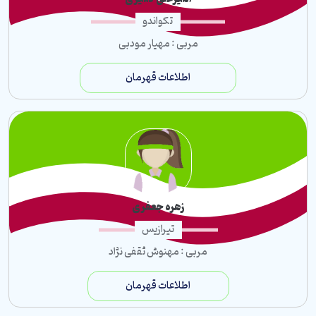
تکواندو
مربی : مهیار مودبی
اطلاعات قهرمان
زهره جعفری
تیرازیس
مربی : مهنوش ثقفی نژاد
اطلاعات قهرمان