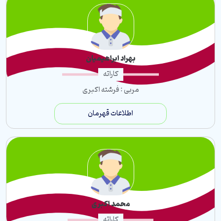
بهراد ابراهیمیان
کاراته
مربی : فرشته اکبری
اطلاعات قهرمان
محمد اکبری
کاراته