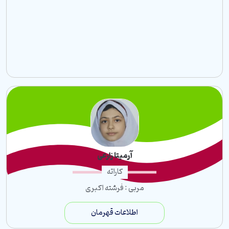
پیلاتس
هوش حرکتی
ژیمناستیک
بوکس
CX
ووشو
ماساژ
دفاع شخصی
آرمیتا زارعی
کاراته
جودو
مربی : فرشته اکبری
فانکشنال فیتنس
فانکشنال اصلاحی
اطلاعات قهرمان