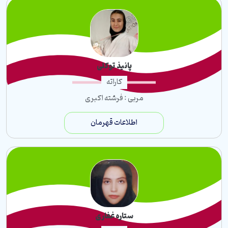
پانیذ توکلی
کاراته
مربی : فرشته اکبری
اطلاعات قهرمان
ستاره غفاری