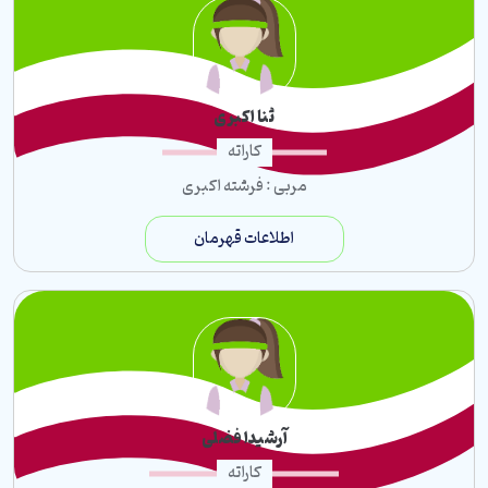
ثنا اکبری
کاراته
مربی : فرشته اکبری
اطلاعات قهرمان
آرشیدا فضلی
کاراته