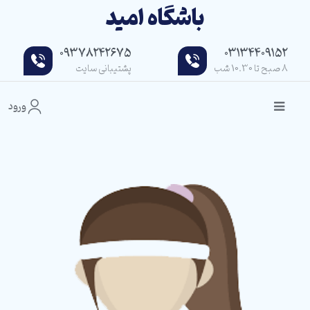
باشگاه امید
09378242675
03134409152
8 صبح تا 10.30 شب
پشتیبانی سایت
ورود