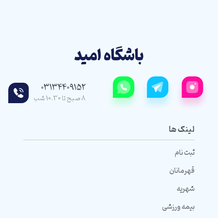
باشگاه امید
03134409152
8 صبح تا 10.30 شب
لینک ها
ثبت نام
قهرمانان
شهریه
بیمه ورزشی