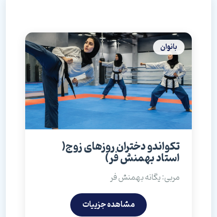
بانوان
تکواندو دختران روزهای زوج(
استاد بهمنش فر)
مربی: یگانه بهمنش فر
مشاهده جزییات