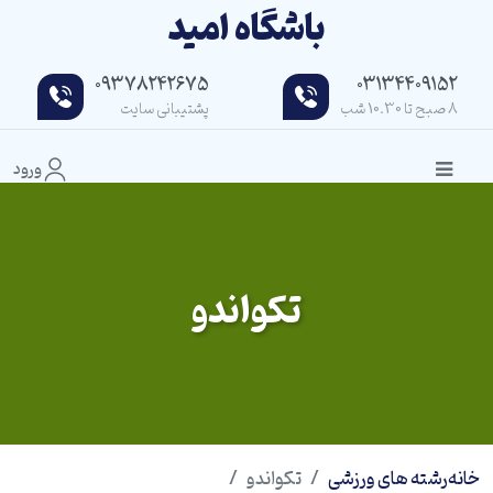
باشگاه امید
09378242675
03134409152
8 صبح تا 10.30 شب
پشتیبانی سایت
ورود
تکواندو
خانه
رشته های ورزشی
تکواندو