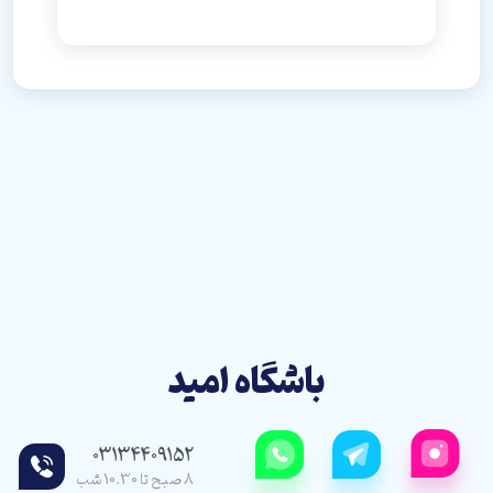
باشگاه امید
03134409152
8 صبح تا 10.30 شب