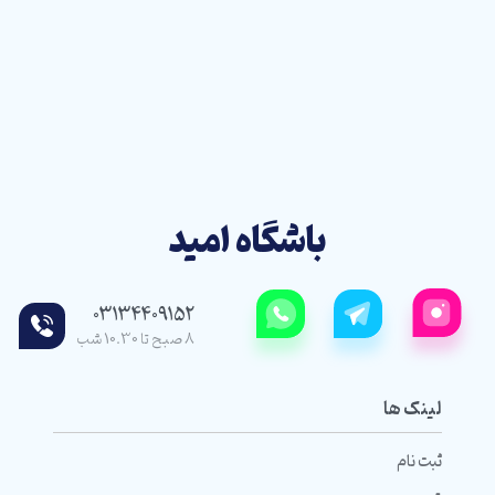
باشگاه امید
03134409152
8 صبح تا 10.30 شب
لینک ها
ثبت نام