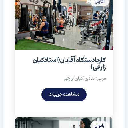
آقایان
کاربادستگاه آقایان(استادکیان
زارعی)
مربی: هادی(کیان) زارعی
مشاهده جزییات
بانوان