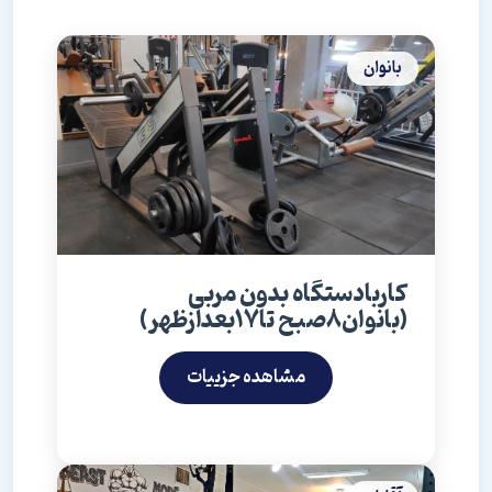
بانوان
کاربادستگاه بدون مربی
(بانوان۸صبح تا۱۷بعدازظهر)
مشاهده جزییات