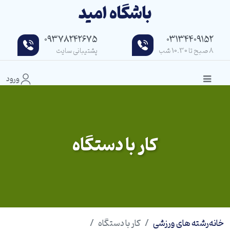
باشگاه امید
09378242675
03134409152
8 صبح تا 10.30 شب
پشتیبانی سایت
ورود
کار با دستگاه
خانه
رشته های ورزشی
کار با دستگاه