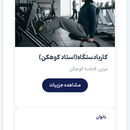
کاربادستگاه(استاد کوهکن)
مربی: فاطمه کوهکن
مشاهده جزییات
بانوان