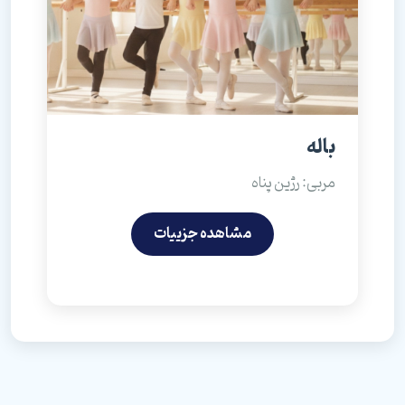
باله
مربی: رژین پناه
مشاهده جزییات