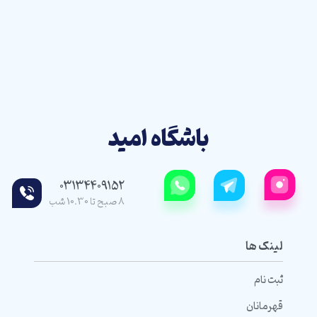
باشگاه امید
03134409152
8 صبح تا 10.30 شب
لینک ها
ثبت نام
قهرمانان