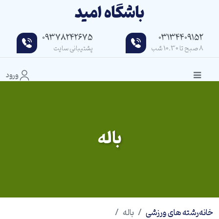
باشگاه امید
09378242675
03134409152
8 صبح تا 10.30 شب
پشتیبانی سایت
ورود
باله
خانه
رشته های ورزشی
باله