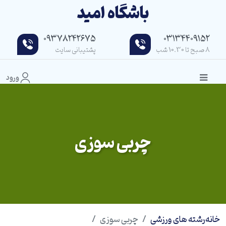
باشگاه امید
09378242675
03134409152
8 صبح تا 10.30 شب
پشتیبانی سایت
ورود
چربی سوزی
خانه
رشته های ورزشی
چربی سوزی