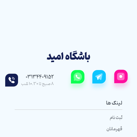
باشگاه امید
03134409152
8 صبح تا 10.30 شب
لینک ها
ثبت نام
قهرمانان